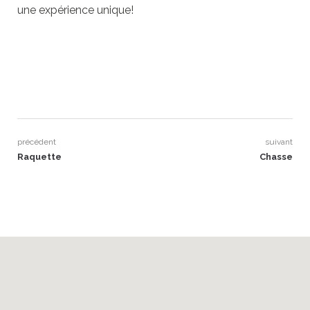
une expérience unique!
précédent
suivant
Navigation
Previous
Next
Raquette
Chasse
post:
post:
de
l’article